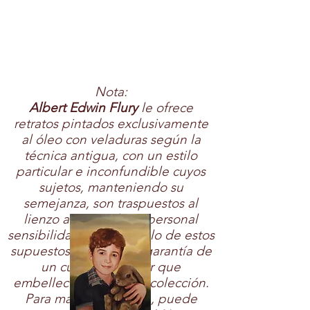
Nota:
Albert Edwin Flury
le ofrece
retratos pintados exclusivamente
al óleo con veladuras según la
técnica antigua, con un estilo
particular e inconfundible cuyos
sujetos, manteniendo su
semejanza, son traspuestos al
lienzo a través de su personal
sensibilidad artística. Sólo de estos
supuestos se deriva la garantía de
un cuadro de autor que
embellecerá cualquier colección.
Para más información, puede